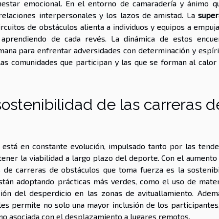
enestar emocional. En el entorno de camaradería y ánimo q
 relaciones interpersonales y los lazos de amistad. La
super
rcuitos de obstáculos alienta a individuos y equipos a empuja
 y aprendiendo de cada revés. La dinámica de estos encue
umana para enfrentar adversidades con determinación y espíri
as comunidades que participan y las que se forman al calor 
ostenibilidad de las carreras d
 está en constante evolución, impulsado tanto por las tende
er la viabilidad a largo plazo del deporte. Con el aumento 
s de carreras de obstáculos que toma fuerza es la sostenibi
stán adoptando prácticas más verdes, como el uso de mater
ción del desperdicio en las zonas de avituallamiento. Ademá
es permite no solo una mayor inclusión de los participantes,
no asociada con el desplazamiento a lugares remotos.