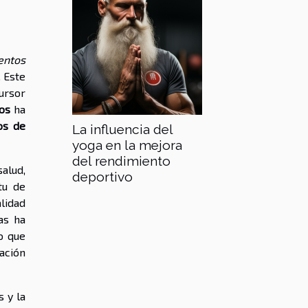
entos
. Este
cursor
los
ha
os de
La influencia del
yoga en la mejora
del rendimiento
alud,
deportivo
tu de
lidad
as ha
no que
ación
 y la