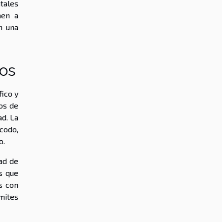
tales
aen a
n una
los
ico y
os de
ad. La
codo,
o.
dad de
s que
s con
mites