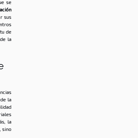
ue se
ación
r sus
ntros
tu de
de la
e
ncias
de la
lidad
iales
s, la
 sino