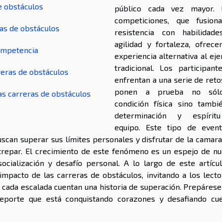
de obstáculos
público cada vez mayor. 
competiciones, que fusion
ras de obstáculos
resistencia con habilidad
agilidad y fortaleza, ofrece
ompetencia
experiencia alternativa al eje
tradicional. Los participant
reras de obstáculos
enfrentan a una serie de reto
ponen a prueba no sól
las carreras de obstáculos
condición física sino tambi
determinación y espírit
equipo. Este tipo de even
scan superar sus límites personales y disfrutar de la camara
 trepar. El crecimiento de este fenómeno es un espejo de nu
ialización y desafío personal. A lo largo de este artícul
 impacto de las carreras de obstáculos, invitando a los lecto
cada escalada cuentan una historia de superación. Prepárese
eporte que está conquistando corazones y desafiando cu