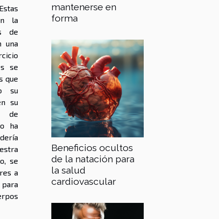
mantenerse en
Estas
forma
an la
es de
n una
rcicio
es se
s que
o su
én su
u de
to ha
dería
Beneficios ocultos
estra
de la natación para
o, se
la salud
res a
cardiovascular
 para
erpos