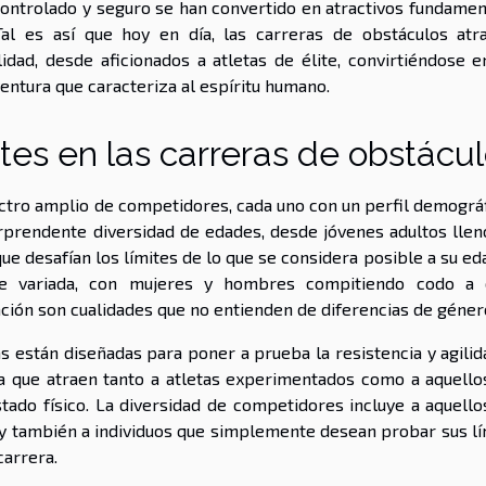
controlado y seguro se han convertido en atractivos fundamen
al es así que hoy en día, las carreras de obstáculos atr
idad, desde aficionados a atletas de élite, convirtiéndose e
ventura que caracteriza al espíritu humano.
antes en las carreras de obstácu
ctro amplio de competidores, cada uno con un perfil demográf
orprendente diversidad de edades, desde jóvenes adultos llen
e desafían los límites de lo que se considera posible a su ed
te variada, con mujeres y hombres compitiendo codo a 
ción son cualidades que no entienden de diferencias de géner
ras están diseñadas para poner a prueba la resistencia y agili
ica que atraen tanto a atletas experimentados como a aquello
tado físico. La diversidad de competidores incluye a aquello
 y también a individuos que simplemente desean probar sus lí
carrera.