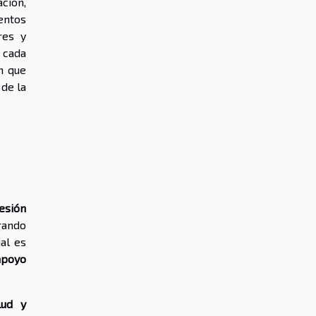
ción,
entos
res y
 cada
n que
de la
esión
rando
al es
apoyo
lud y