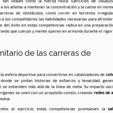
an vitales como la fuerza física. Ejercicios de visualiza
 a los atletas a mantener la concentración y la calma en mom
rreras de obstáculos, como correr en terrenos irregula
n a los competidores las habilidades necesarias para afrontar
ve del éxito en estas competencias radica en una preparació
urando que cuerpo y mente operen en armonía durante el rigor 
itario de las carreras de
 la esfera deportiva para convertirse en catalizadores de
coh
 donde se pintan historias de esfuerzo y tenacidad, gene
 se extienden más allá de la línea de meta. Su impacto soci
 orígenes se unen con un propósito común, creando
redes de 
mutua.
entes al ejercicio, estas competencias promueven la
sa