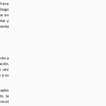
frece
ólogo
ye en
tal y
mienta
nto a
ción,
a vez
 a su
zados
o, la
ntrol