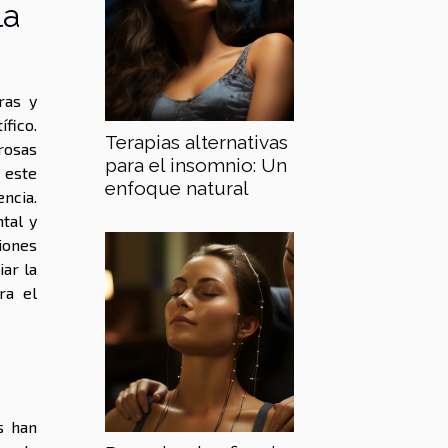
la
ras y
fico.
Terapias alternativas
rosas
para el insomnio: Un
 este
enfoque natural
encia.
tal y
iones
ar la
ra el
s han