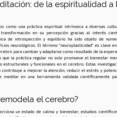
itación: de la espiritualidad a 
os como una práctica espiritual intrínseca a diversas cultu
transformación en su percepción gracias al interés cientí
cnica de introspección y equilibrio ha sido objeto de nume
cios neurológicos. El término "neuroplasticidad" es clave en
 cerebro para cambiar y adaptarse como resultado de la experi
o que la práctica regular no solo promueve el bienestar men
 estructurales y funcionales en el cerebro. Estas investigac
ontribuye a mejorar la atención, reducir el estrés y potenci
e meditar en una herramienta validada científicamente pa
remodela el cerebro?
orciona un estado de calma y bienestar; estudios científico