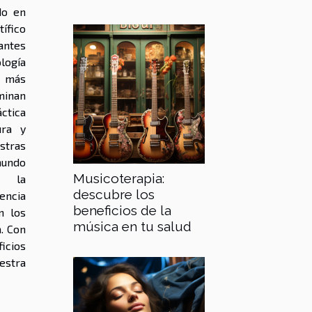
do en
fico
ntes
ología
n más
minan
ctica
ura y
stras
undo
Musicoterapia:
ar la
descubre los
iencia
beneficios de la
n los
música en tu salud
. Con
icios
estra