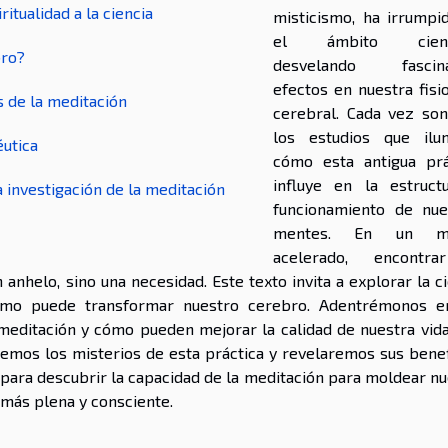
ritualidad a la ciencia
misticismo, ha irrumpi
el ámbito cientí
bro?
desvelando fascina
efectos en nuestra fisi
s de la meditación
cerebral. Cada vez so
los estudios que ilu
utica
cómo esta antigua prá
influye en la estruct
a investigación de la meditación
funcionamiento de nue
mentes. En un m
acelerado, encontr
 anhelo, sino una necesidad. Este texto invita a explorar la c
ómo puede transformar nuestro cerebro. Adentrémonos e
meditación y cómo pueden mejorar la calidad de nuestra vida
remos los misterios de esta práctica y revelaremos sus benef
para descubrir la capacidad de la meditación para moldear nu
a más plena y consciente.