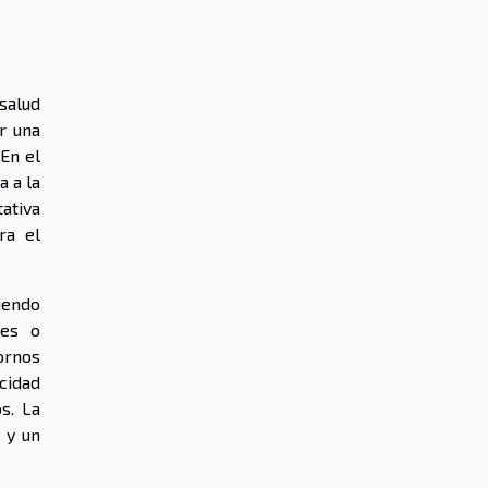
salud
r una
En el
a a la
ativa
ra el
iendo
tes o
ornos
acidad
s. La
 y un