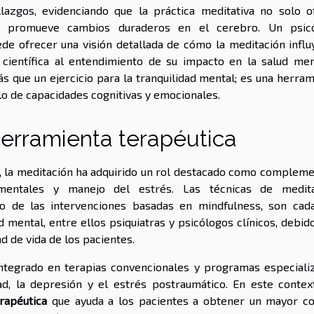
lazgos, evidenciando que la práctica meditativa no solo o
én promueve cambios duraderos en el cerebro. Un psic
ede ofrecer una visión detallada de cómo la meditación influ
científica al entendimiento de su impacto en la salud men
ás que un ejercicio para la tranquilidad mental; es una herra
lo de capacidades cognitivas y emocionales.
erramienta terapéutica
, la meditación ha adquirido un rol destacado como compleme
 mentales y manejo del estrés. Las técnicas de medita
o de las intervenciones basadas en mindfulness, son cad
mental, entre ellos psiquiatras y psicólogos clínicos, debido
d de vida de los pacientes.
integrado en terapias convencionales y programas especiali
d, la depresión y el estrés postraumático. En este context
rapéutica
que ayuda a los pacientes a obtener un mayor co