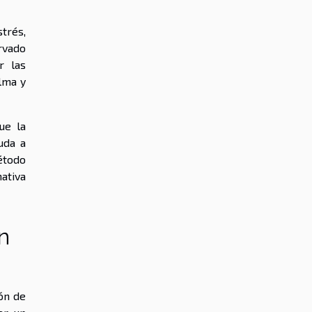
trés,
rvado
r las
lma y
ue la
uda a
étodo
ativa
n
ión de