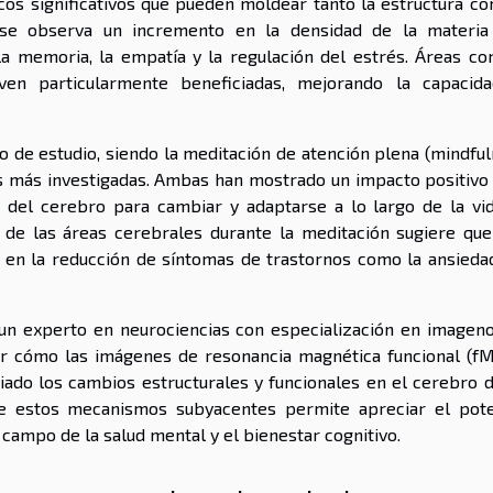
cos significativos que pueden moldear tanto la estructura co
, se observa un incremento en la densidad de la materia 
a memoria, la empatía y la regulación del estrés. Áreas co
en particularmente beneficiadas, mejorando la capacid
o de estudio, siendo la meditación de atención plena (mindful
as más investigadas. Ambas han mostrado un impacto positivo 
ad del cerebro para cambiar y adaptarse a lo largo de la vid
d de las áreas cerebrales durante la meditación sugiere que
o en la reducción de síntomas de trastornos como la ansiedad
n experto en neurociencias con especialización en imageno
lar cómo las imágenes de resonancia magnética funcional (fM
ado los cambios estructurales y funcionales en el cerebro d
e estos mecanismos subyacentes permite apreciar el pote
 campo de la salud mental y el bienestar cognitivo.