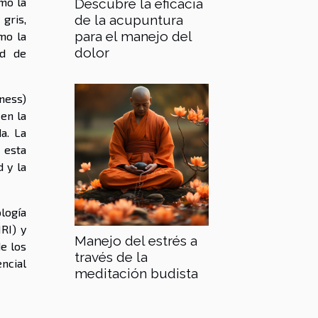
mo la
Descubre la eficacia
de la acupuntura
gris,
para el manejo del
mo la
dolor
ad de
ness)
en la
a. La
 esta
 y la
logía
RI) y
Manejo del estrés a
e los
través de la
ncial
meditación budista